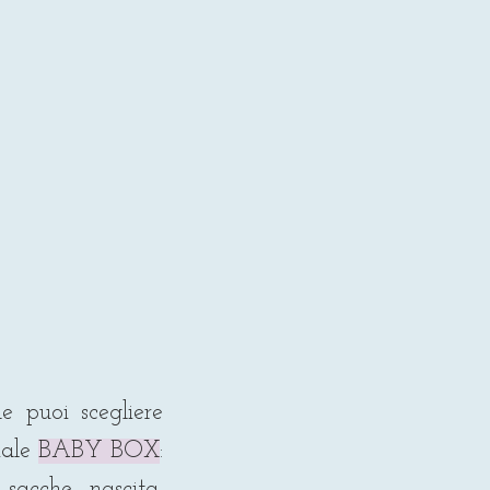
he puoi scegliere
iale
BABY BOX
:
 sacche nascita,