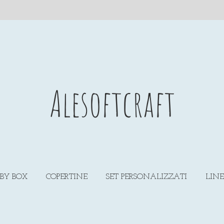
Alesoftcraft
BY BOX
COPERTINE
SET PERSONALIZZATI
LIN