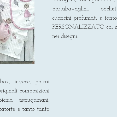
portabavaglini, pochet
cuoricini profumati e tanto 
PERSONALIZZATO col nome
nei disegni.
box, invece, potrai
riginali composizioni
icnic, asciugamani,
tatorte e tanto tanto