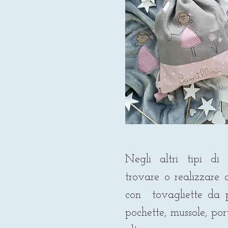
Negli altri tipi di 
trovare o realizzare o
con tovagliette da p
pochette, mussole, por