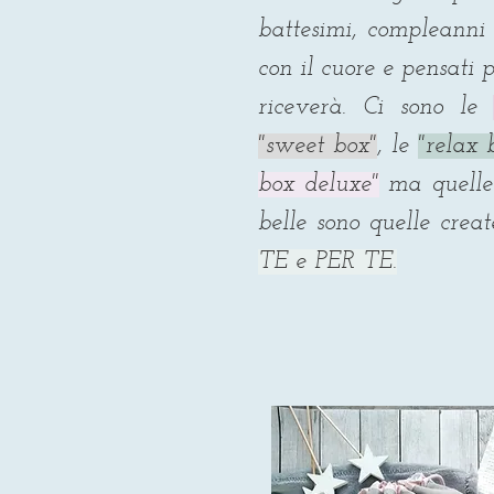
battesimi, compleanni .
con il cuore e pensati p
riceverà. Ci sono le
"sweet box"
, le
"relax 
box deluxe"
ma quelle 
belle sono quelle crea
TE e PER TE.