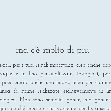
ma c'è molto di più
iali per i tuoi regali importanti, creo anche acce
liette in lino personalizzate, tovaglioli, por
a poco creato anche una nuova linea per mamm
linea di gonne realizzate esclusivamente in l
 ecologica. Non sono semplici gonne, ma go
giro, perché create esclusivamente per te, a sec