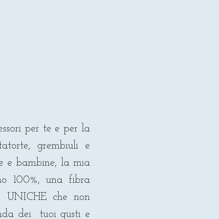
ssori per te e per la
tatorte, grembiuli e
e e bambine, la mia
ino 100%, una fibra
nne UNICHE che non
onda dei tuoi gusti e