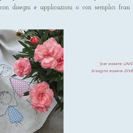
 con disegni e applicazioni o con semplici frasi
"per essere UNIC
bisogna essere DIV