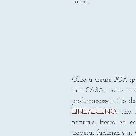
altro...
Oltre a creare BOX spec
tua
CASA,
come tovag
profumacassetti. Ho d
LINEADILINO
, una 
naturale, fresca ed
troverai facilmente in 