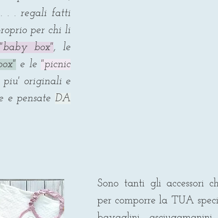
 . . regali fatti
roprio per chi li
"baby box"
, le
box"
e le
"
picnic
piu' originali e
te e pensate
DA
Sono tanti gli accessori c
per comporre la TUA spec
bavaglini, asciugamanini,